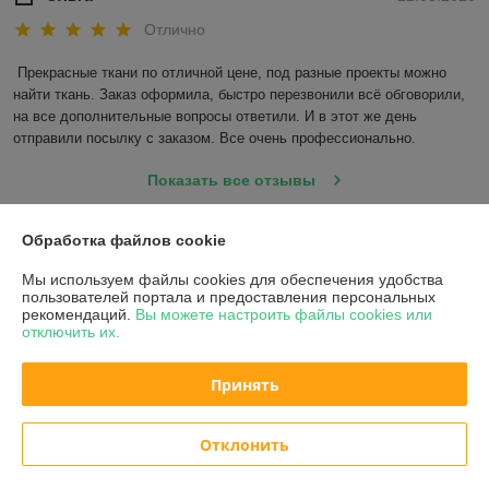
Отлично
Прекрасные ткани по отличной цене, под разные проекты можно 
найти ткань. Заказ оформила, быстро перезвонили всё обговорили, 
на все дополнительные вопросы ответили. И в этот же день 
отправили посылку с заказом. Все очень профессионально.
Показать все отзывы
Обработка файлов cookie
О нас
Мы используем файлы cookies для обеспечения удобства
пользователей портала и предоставления персональных
Контакты
рекомендаций.
Вы можете настроить файлы cookies или
отключить их.
Доставка и оплата
Принять
График работы
Отклонить
Полная версия сайта