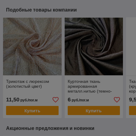
Подобные товары компании
Трикотаж с люрексом
Курточная ткань
Тка
(золотистый цвет)
армированная
(кр
металл.нитью (темно-
кор
коричневый цвет)
11,50
6
9,
руб./пог.м
руб./пог.м
Купить
Купить
Акционные предложения и новинки