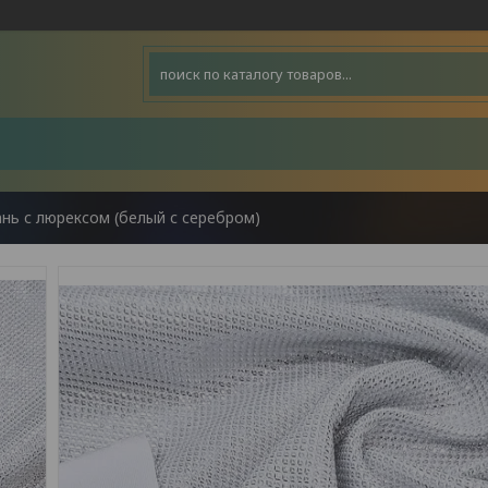
ань с люрексом (белый с серебром)