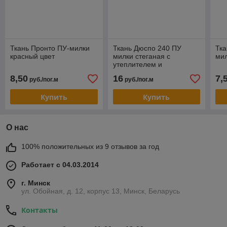
Ткань Пронто ПУ-милки
Ткань Дюспо 240 ПУ
Тка
красный цвет
милки стеганая с
мил
утеплителем и
спанбондом (белый цвет)
8,50
16
7,
руб./пог.м
руб./пог.м
Купить
Купить
О нас
100% положительных из 9 отзывов за год
Работает с 04.03.2014
г. Минск
ул. Обойная, д. 12, корпус 13, Минск, Беларусь
Контакты