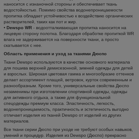
наносится с изнаночной стороны и обеспечивает ткань
водостойкостью. Помимо свойства водонепроницаемости
пропитка обладает устойчивостью к воздействию органических
растворителей, таких как пот и жир.
•
Dewspo WR
- водоотталкивающая пропитка наносится на
лицевую сторону полотна. Благодаря обработке пропиткой WR
влага не задерживается на поверхности ткани, а просто
скатывается с нее.
Область применения и уход за тканями Дюспо
Ткани Dewspo используются в качестве основного материала
для пошива верхней демисезонной, зимней одежды для детей
и взрослых. Широкая цветовая гамма и многообразие оттенков
делает ассортимент плащей, ветровок, курток современным и
разнообразным. Кроме того, универсальные свойства Дюспо
незаменимы при изготовлении спортивной одежды, одежды
для активного отдыха, а также для функциональной
спецодежды премиум класса. Эластичность, легкость,
водонепроницаемость, практичность и эстетичность выгодно
отличает изделия из тканей Dewspo от изделий из других
материалов.
Все ткани серии Дюспо при уходе не требуют особых навыков,
умений и процедур. Изделия из Dewspo (Дюспо) прекрасно