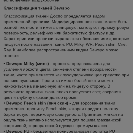
Классификация тканей Dewspo
Классификация тканей Дюспо определяется видом
примененной пропитки. Модифицированная ткань может быть
разной плотности и иметь глянцевую, матовую, перламутровую
поверхность, рельефную или бархатистую фактуру и др.
Характеристики пропитки выражаются обозначениями, которые
пишутся после названия ткани: PU, Milky, WR, Peach skin, Cire,
Ray. К наиболее распространенным видам Dewspo можно
отнести:
•
Dewspo Milky (милк)
- пропитка предназначена для
усиления яркости цвета, снижения степени прозрачности
ткани, часто применяется как пухоудерживающее средство при
пошиве пуховиков. Пропитка имеет белый цвет и может
наноситься на изнаночную или на лицевую сторону. В
результате пропитки ткань плохо пропускает свет, сохраняя
цвет и глубину окраски долгое время.
•
Dewspo Peach skin (пич скин)
- для ворсования ткани
применяют пропитку Peach skin, которая придает полотну
бархатистую, персиковую фактурность. Приятная, мягкая на
ощупь ткань активно используется для пошива гражданской,
спортивной, корпоративной одежды премиум класса.
•
Dewspo PU
- бесцветная полиуретановая пропитка PU