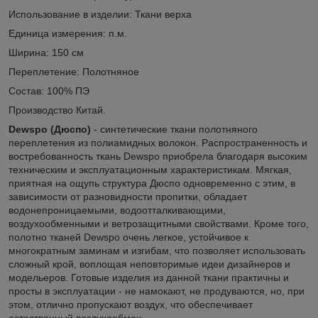
Использование в изделии: Ткани верха
Единица измерения: п.м.
Ширина: 150 см
Переплетение: Полотняное
Состав: 100% ПЭ
Производство Китай.
Dewspo (Дюспо)
- синтетические ткани полотняного
переплетения из полиамидных волокон. Распространенность и
востребованность ткань Dewspo приобрела благодаря высоким
техническим и эксплуатационным характеристикам. Мягкая,
приятная на ощупь структура Дюспо одновременно с этим, в
зависимости от разновидности пропитки, обладает
водонепроницаемыми, водоотталкивающими,
воздухообменными и ветрозащитными свойствами. Кроме того,
полотно тканей Dewspo очень легкое, устойчивое к
многократным заминам и изгибам, что позволяет использовать
сложный крой, воплощая неповторимые идеи дизайнеров и
модельеров. Готовые изделия из данной ткани практичны и
просты в эксплуатации - не намокают, не продуваются, но, при
этом, отлично пропускают воздух, что обеспечивает
естественный воздухообмен.